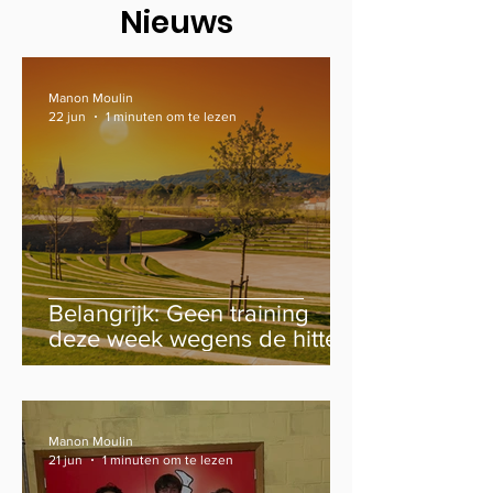
Nieuws
Manon Moulin
22 jun
1 minuten om te lezen
Belangrijk: Geen training
deze week wegens de hitte
(22/06 tot 26/06)
Manon Moulin
21 jun
1 minuten om te lezen