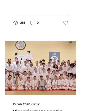
281
0
10 feb 2020
∙
1
min.