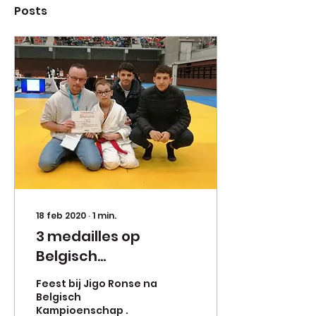
Posts
18 feb 2020
∙
1
min.
3 medailles op
Belgisch
Kampioenschap
Feest bij Jigo Ronse na
Belgisch
Kampioenschap .