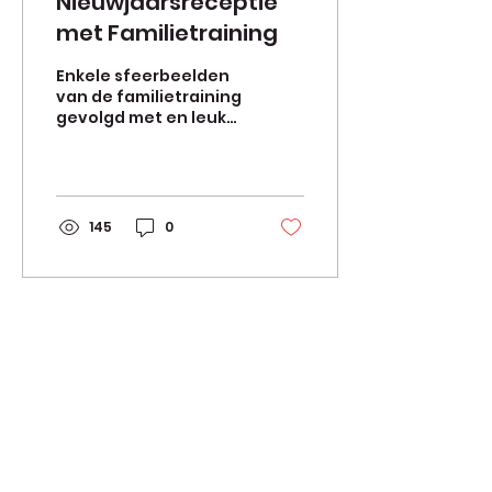
Nieuwjaarsreceptie
met Familietraining
Enkele sfeerbeelden
van de familietraining
gevolgd met en leuke
Nieuwjaarsreceptie In
de club
145
0
Jigo Ronse
Napoléon Annicqstraat 47,
9600 Ronse
Rekeningnummer:
BE73 0682 4913 8160