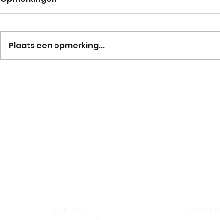
Plaats een opmerking...
Jigo Ronse
TRAININ