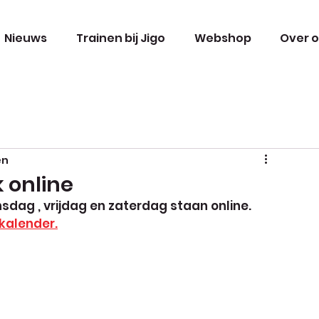
Nieuws
Trainen bij Jigo
Webshop
Over 
en
 online
dag , vrijdag en zaterdag staan online. 
kalender.