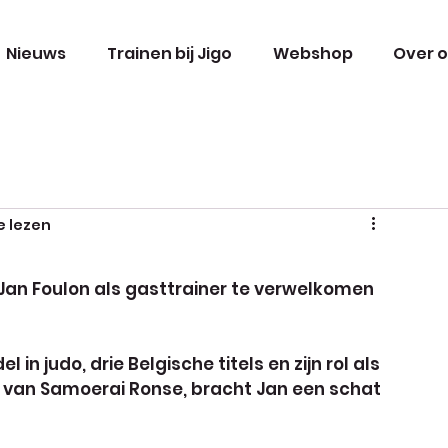
Nieuws
Trainen bij Jigo
Webshop
Over 
e lezen
an Foulon als gasttrainer te verwelkomen 
 in judo, drie Belgische titels en zijn rol als 
m van Samoerai Ronse, bracht Jan een schat 