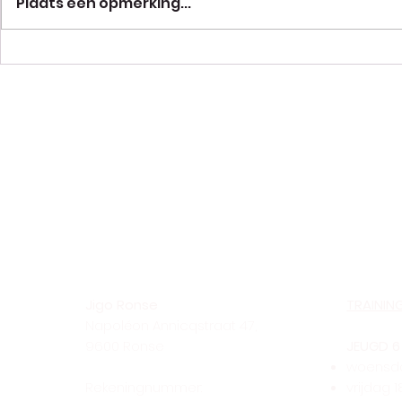
Plaats een opmerking...
Jigo Ronse
TRAININ
Napoléon Annicqstraat 47,
9600 Ronse
JEUGD 6 
woensdag
Rekeningnummer:
vrijdag 1