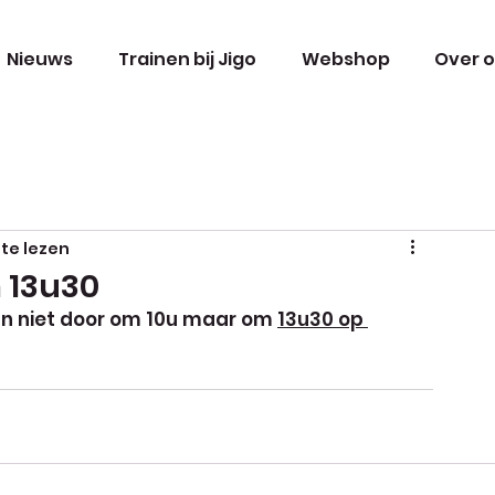
Nieuws
Trainen bij Jigo
Webshop
Over 
 te lezen
 13u30
n niet door om 10u maar om 
13u30 op 