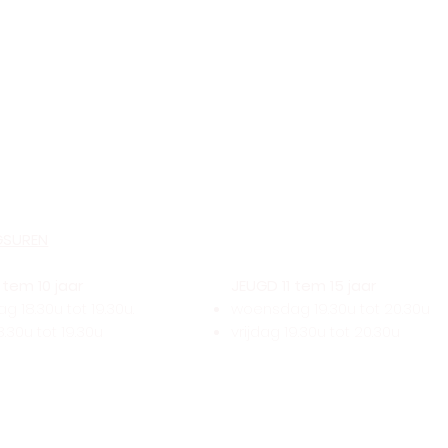
GSUREN
tem 10 jaar
JEUGD 11 tem 15 jaar
 18.30u tot 19.30u.
woensdag 19.30u tot 20.30u
8.30u tot 19.30u
vrijdag 19.30u tot 20.30u