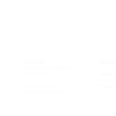
Jigo Ronse
TRAININ
Napoléon Annicqstraat 47,
9600 Ronse
JEUGD 6 
woensdag
Rekeningnummer:
vrijdag 1
BE73 0682 4913 8160