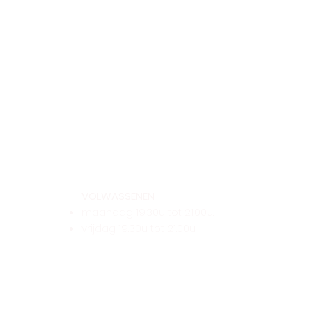
VOLWASSENEN
maandag 19.30u tot 21.00u.
vrijdag 19.30u tot 21.00u.