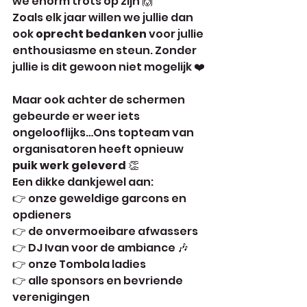
we enorm trots op zijn 🙌
Zoals elk jaar willen we jullie dan 
ook 
oprecht bedanken
 voor jullie 
enthousiasme en steun. Zonder 
jullie is dit gewoon niet mogelijk ❤️
Maar ook achter de schermen 
gebeurde er weer iets 
ongelooflijks…Ons topteam van 
organisatoren heeft opnieuw 
puik werk geleverd
 👏
Een dikke dankjewel aan:
👉 onze geweldige garcons en 
opdieners
👉 de onvermoeibare afwassers
👉 DJ Ivan voor de ambiance 🎶
👉 onze Tombola ladies
👉 alle sponsors en bevriende 
verenigingen