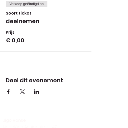
Verkoop geëindigd op
Soort ticket
deelnemen
Prijs
€ 0,00
Deel dit evenement
Jigo Ronse
Napoléon Annicqstraat 47,