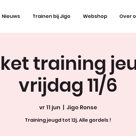
Nieuws
Trainen bij Jigo
Webshop
Over 
cket training je
vrijdag 11/6
vr 11 jun
  |  
Jigo Ronse
Training jeugd tot 12j. Alle gordels !