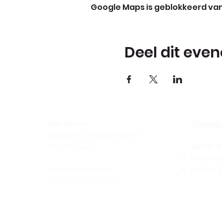
Google Maps is geblokkeerd vanw
Deel dit eve
Jigo Ronse
TRAININ
Napoléon Annicqstraat 47,
9600 Ronse
JEUGD 6 
woensdag
Rekeningnummer:
vrijdag 1
BE73 0682 4913 8160