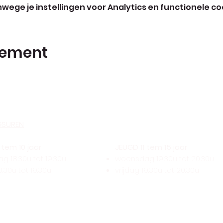
ege je instellingen voor Analytics en functionele co
nement
GSUREN
tem 10 jaar
JEUGD 11 tem 15 jaar
 18.30u tot 19.30u.
woensdag 19.30u tot 20.30u
8.30u tot 19.30u
vrijdag 19.30u tot 20.30u